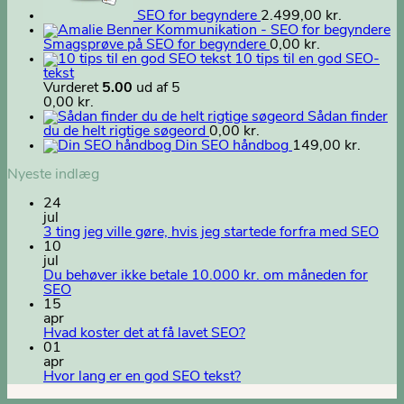
SEO for begyndere
2.499,00
kr.
Smagsprøve på SEO for begyndere
0,00
kr.
10 tips til en god SEO-
tekst
Vurderet
5.00
ud af 5
0,00
kr.
Sådan finder
du de helt rigtige søgeord
0,00
kr.
Din SEO håndbog
149,00
kr.
Nyeste indlæg
24
jul
3 ting jeg ville gøre, hvis jeg startede forfra med SEO
10
jul
Du behøver ikke betale 10.000 kr. om måneden for
SEO
15
apr
Hvad koster det at få lavet SEO?
01
apr
Hvor lang er en god SEO tekst?