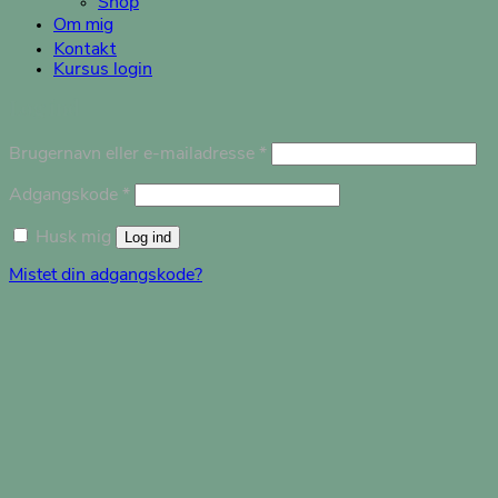
Shop
Om mig
Kontakt
Kursus login
Log ind
Påkrævet
Brugernavn eller e-mailadresse
*
Påkrævet
Adgangskode
*
Husk mig
Log ind
Mistet din adgangskode?