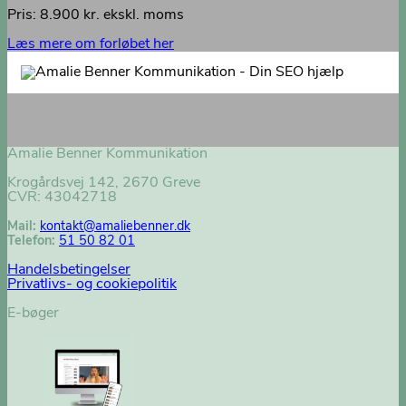
Pris: 8.900 kr. ekskl. moms
Læs mere om forløbet her
Amalie Benner Kommunikation
Krogårdsvej 142, 2670 Greve
CVR: 43042718
Mail:
kontakt@
amaliebenner.dk
Telefon:
51 50 82 01
Handelsbetingelser
Privatlivs- og cookiepolitik
E-bøger