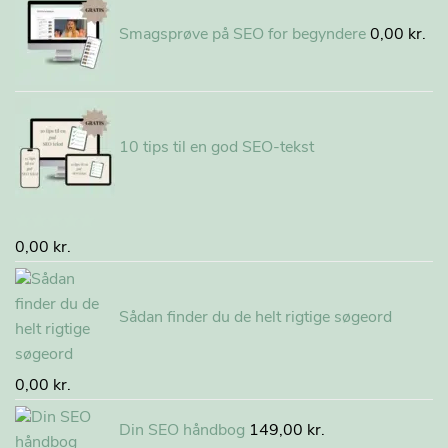
Smagsprøve på SEO for begyndere
0,00
kr.
10 tips til en god SEO-tekst
Vurderet
0,00
kr.
5.00
ud af
5
Sådan finder du de helt rigtige søgeord
0,00
kr.
Din SEO håndbog
149,00
kr.