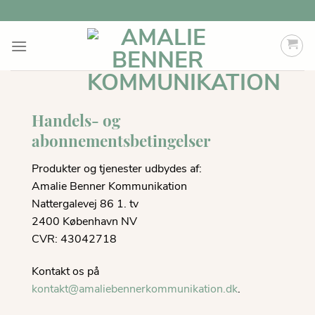
Fortsæt
til
indhold
Handels- og
abonnementsbetingelser
Produkter og tjenester udbydes af:
Amalie Benner Kommunikation
Nattergalevej 86 1. tv
2400 København NV
CVR: 43042718
Kontakt os på
kontakt@amaliebennerkommunikation.dk
.