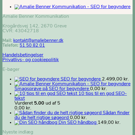
Amalie Benner Kommunikation
Krogårdsvej 142, 2670 Greve
CVR: 43042718
Mail:
kontakt@
amaliebenner.dk
Telefon:
51 50 82 01
Handelsbetingelser
Privatlivs- og cookiepolitik
E-bøger
SEO for begyndere
2.499,00
kr.
Smagsprøve på SEO for begyndere
0,00
kr.
10 tips til en god SEO-
tekst
Vurderet
5.00
ud af 5
0,00
kr.
Sådan finder
du de helt rigtige søgeord
0,00
kr.
Din SEO håndbog
149,00
kr.
Nyeste indlæg