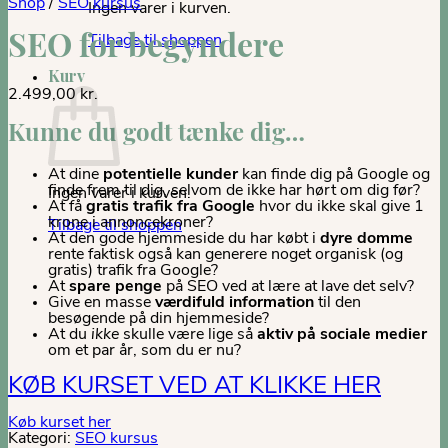
Shop
/
SEO kursus
Ingen varer i kurven.
Tilbage til shoppen
SEO for begyndere
Kurv
2.499,00
kr.
Kunne du godt tænke dig…
At dine
potentielle kunder
kan finde dig på Google og
finde frem til dig, selvom de ikke har hørt om dig før?
Ingen varer i kurven.
At få
gratis trafik fra Google
hvor du ikke skal give 1
krone i annoncekroner?
Tilbage til shoppen
At den gode hjemmeside du har købt i
dyre domme
rente faktisk også kan generere noget organisk (og
gratis) trafik fra Google?
At
spare penge
på SEO ved at lære at lave det selv?
Give en masse
værdifuld information
til den
besøgende på din hjemmeside?
At du
ikke
skulle være lige så
aktiv på sociale medier
om et par år, som du er nu?
KØB KURSET VED AT KLIKKE HER
Køb kurset her
Kategori:
SEO kursus