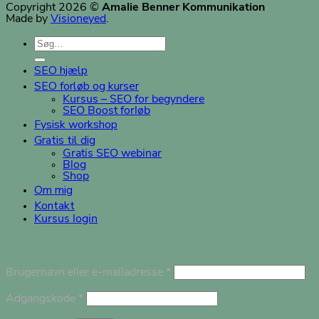
Copyright 2026 ©
Amalie Benner Kommunikation
Made by
Visioneyed
.
Søg
efter:
SEO hjælp
SEO forløb og kurser
Kursus – SEO for begyndere
SEO Boost forløb
Fysisk workshop
Gratis til dig
Gratis SEO webinar
Blog
Shop
Om mig
Kontakt
Kursus login
Log ind
Påkrævet
Brugernavn eller e-mailadresse
*
Påkrævet
Adgangskode
*