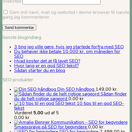
Websted
Gem mit navn, mail og websted i denne browser til næste
gang jeg kommenterer.
Senste blogindlæg
3 ting jeg ville gøre, hvis jeg startede forfra med SEO
Du behøver ikke betale 10.000 kr. om måneden for
SEO
Hvad koster det at få lavet SEO?
Hvor lang er en god SEO tekst?
Sådan starter du en blog
SEO produkter
Din SEO håndbog
149,00
kr.
Sådan finder
du de helt rigtige søgeord
0,00
kr.
10 tips til en god SEO-
tekst
Vurderet
5.00
ud af 5
0,00
kr.
Smagsprøve på SEO for begyndere
0,00
kr.