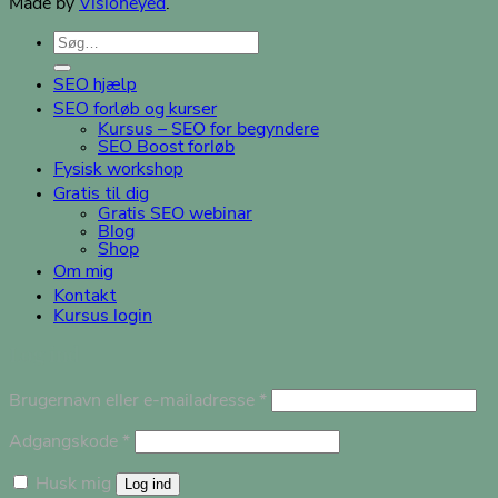
Made by
Visioneyed
.
Søg
efter:
SEO hjælp
SEO forløb og kurser
Kursus – SEO for begyndere
SEO Boost forløb
Fysisk workshop
Gratis til dig
Gratis SEO webinar
Blog
Shop
Om mig
Kontakt
Kursus login
Log ind
Påkrævet
Brugernavn eller e-mailadresse
*
Påkrævet
Adgangskode
*
Husk mig
Log ind