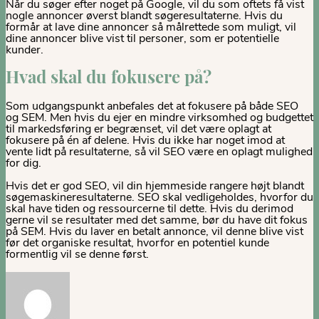
Når du søger efter noget på Google, vil du som oftets få vist
nogle annoncer øverst blandt søgeresultaterne. Hvis du
formår at lave dine annoncer så målrettede som muligt, vil
dine annoncer blive vist til personer, som er potentielle
kunder.
Hvad skal du fokusere på?
Som udgangspunkt anbefales det at fokusere på både SEO
og SEM. Men hvis du ejer en mindre virksomhed og budgettet
til markedsføring er begrænset, vil det være oplagt at
fokusere på én af delene. Hvis du ikke har noget imod at
vente lidt på resultaterne, så vil SEO være en oplagt mulighed
for dig.
Hvis det er god SEO, vil din hjemmeside rangere højt blandt
søgemaskineresultaterne. SEO skal vedligeholdes, hvorfor du
skal have tiden og ressourcerne til dette. Hvis du derimod
gerne vil se resultater med det samme, bør du have dit fokus
på SEM. Hvis du laver en betalt annonce, vil denne blive vist
før det organiske resultat, hvorfor en potentiel kunde
formentlig vil se denne først.