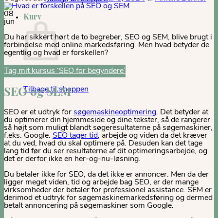
08
Kurv
jun
Du har sikkert hørt de to begreber, SEO og SEM, blive brugt i
forbindelse med online markedsføring. Men hvad betyder de
egentlig og hvad er forskellen?
Tag mit kursus ‘SEO for begyndere’
Ingen varer i kurven.
Tilbage til shoppen
SEO og SEM
SEO er et udtryk for
søgemaskineoptimering
. Det betyder at
du optimerer din hjemmeside og dine tekster, så de rangerer
så højt som muligt blandt søgeresultaterne på søgemaskiner,
f.eks. Google.
SEO tager tid
,
arbejde og viden da det kræver
at du ved, hvad du skal optimere på. Desuden kan det tage
lang tid før du ser resultaterne af dit optimeringsarbejde, og
det er derfor ikke en her-og-nu-løsning.
Du betaler ikke for SEO, da det ikke er annoncer.
Men da der
ligger meget viden, tid og arbejde bag SEO, er der mange
virksomheder der betaler for professionel assistance. SEM er
derimod et udtryk for søgemaskinemarkedsføring og dermed
betalt annoncering på søgemaskiner som Google.