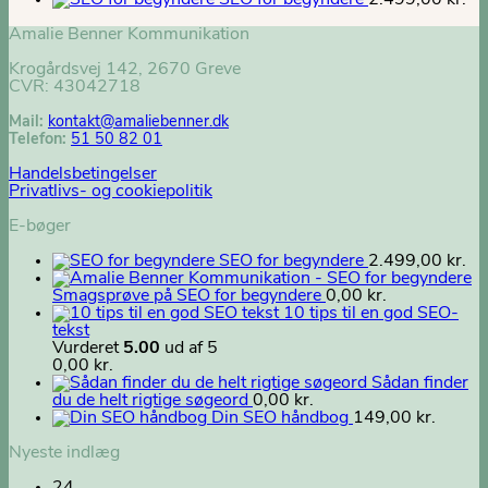
SEO for begyndere
2.499,00
kr.
Amalie Benner Kommunikation
Krogårdsvej 142, 2670 Greve
CVR: 43042718
Mail:
kontakt@
amaliebenner.dk
Telefon:
51 50 82 01
Handelsbetingelser
Privatlivs- og cookiepolitik
E-bøger
SEO for begyndere
2.499,00
kr.
Smagsprøve på SEO for begyndere
0,00
kr.
10 tips til en god SEO-
tekst
Vurderet
5.00
ud af 5
0,00
kr.
Sådan finder
du de helt rigtige søgeord
0,00
kr.
Din SEO håndbog
149,00
kr.
Nyeste indlæg