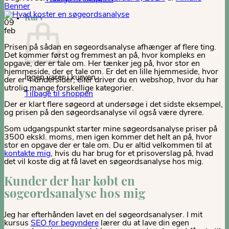
Benner
Kurv
09
feb
Prisen på sådan en søgeordsanalyse afhænger af flere ting.
Det kommer først og fremmest an på, hvor kompleks en
opgave, der er tale om. Her tænker jeg på, hvor stor en
hjemmeside, der er tale om. Er det en lille hjemmeside, hvor
Ingen varer i kurven.
der er 4 undersider, eller driver du en webshop, hvor du har
utrolig mange forskellige kategorier.
Tilbage til shoppen
Der er klart flere søgeord at undersøge i det sidste eksempel,
og prisen på den søgeordsanalyse vil også være dyrere.
Som udgangspunkt starter mine søgeordsanalyse priser på
3500 ekskl. moms, men igen kommer det helt an på, hvor
stor en opgave der er tale om. Du er altid velkommen til at
kontakte mig
, hvis du har brug for et prisoverslag på, hvad
det vil koste dig at få lavet en søgeordsanalyse hos mig.
Kunder der har købt en
søgeordsanalyse hos mig
Jeg har efterhånden lavet en del søgeordsanalyser. I mit
kursus
SEO for begyndere
lærer du at lave din egen