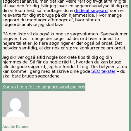
søgeordsanalyse, men det kan være rart og trygt at få mig til
at lave den for dig. Når jeg laver en søgeordsanalyse til dig og
din virksomhed, så modtager du en
liste af søgeord
, som er
relevante for dig at bruge på din hjemmeside. Hvor mange
søgeord du modtager afhænger af, hvor stor en
søgeordsanalyse jeg skal lave.
På den liste vil du også kunne se søgevolumen. Søgevolumen
angiver, hvor mange der søger på det ord hver måned. Jo
højere tallet er, jo flere søgninger er der også på ordet. Det
betyder samtidig, at der nok er større konkurrence om ordet.
Jeg skriver også altid nogle konkrete tips til dig og din
hjemmeside. Så får du nogle råd til, hvordan du kan bruge
alle de gode søgeord, jeg har fundet til dig. Det betyder, at du
kan komme i gang med at skrive dine gode
SEO tekster
– du
skal bare bruge søgeordene.
Kontakt mig for en søgeordsanalyse pris
Amalie Benner