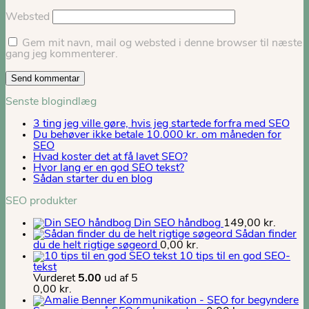
Websted
Gem mit navn, mail og websted i denne browser til næste
gang jeg kommenterer.
Senste blogindlæg
3 ting jeg ville gøre, hvis jeg startede forfra med SEO
Du behøver ikke betale 10.000 kr. om måneden for
SEO
Hvad koster det at få lavet SEO?
Hvor lang er en god SEO tekst?
Sådan starter du en blog
SEO produkter
Din SEO håndbog
149,00
kr.
Sådan finder
du de helt rigtige søgeord
0,00
kr.
10 tips til en god SEO-
tekst
Vurderet
5.00
ud af 5
0,00
kr.