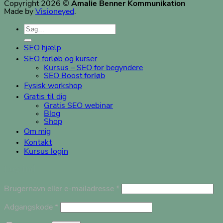
Copyright 2026 ©
Amalie Benner Kommunikation
Made by
Visioneyed
.
Søg
efter:
SEO hjælp
SEO forløb og kurser
Kursus – SEO for begyndere
SEO Boost forløb
Fysisk workshop
Gratis til dig
Gratis SEO webinar
Blog
Shop
Om mig
Kontakt
Kursus login
Log ind
Påkrævet
Brugernavn eller e-mailadresse
*
Påkrævet
Adgangskode
*