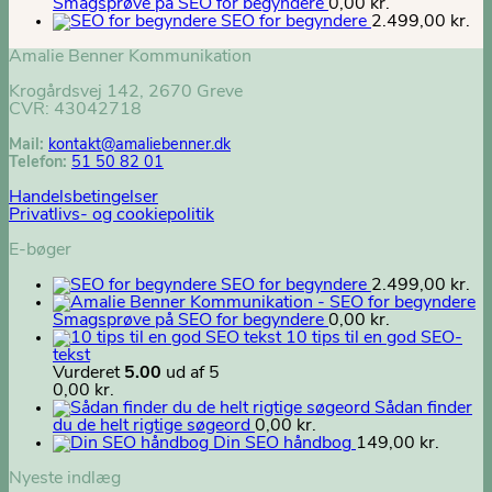
Smagsprøve på SEO for begyndere
0,00
kr.
SEO for begyndere
2.499,00
kr.
Amalie Benner Kommunikation
Krogårdsvej 142, 2670 Greve
CVR: 43042718
Mail:
kontakt@
amaliebenner.dk
Telefon:
51 50 82 01
Handelsbetingelser
Privatlivs- og cookiepolitik
E-bøger
SEO for begyndere
2.499,00
kr.
Smagsprøve på SEO for begyndere
0,00
kr.
10 tips til en god SEO-
tekst
Vurderet
5.00
ud af 5
0,00
kr.
Sådan finder
du de helt rigtige søgeord
0,00
kr.
Din SEO håndbog
149,00
kr.
Nyeste indlæg