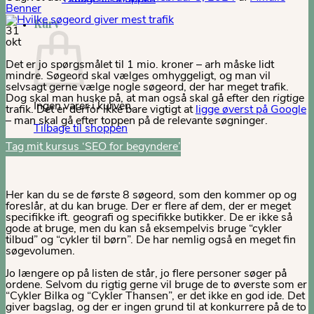
Benner
Kurv
31
okt
Det er jo spørgsmålet til 1 mio. kroner – arh måske lidt
mindre. Søgeord skal vælges omhyggeligt, og man vil
selvsagt gerne vælge nogle søgeord, der har meget trafik.
Dog skal man huske på, at man også skal gå efter den
rigtige
Ingen varer i kurven.
trafik. Det er derfor ikke bare vigtigt at
ligge øverst på Google
– man skal gå efter toppen på de relevante søgninger.
Tilbage til shoppen
Tag mit kursus ‘SEO for begyndere’
Her kan du se de første 8 søgeord, som den kommer op og
foreslår, at du kan bruge. Der er flere af dem, der er meget
specifikke ift. geografi og specifikke butikker. De er ikke så
gode at bruge, men du kan så eksempelvis bruge “cykler
tilbud” og “cykler til børn”. De har nemlig også en meget fin
søgevolumen.
Jo længere op på listen de står, jo flere personer søger på
ordene. Selvom du rigtig gerne vil bruge de to øverste som er
“Cykler Bilka og “Cykler Thansen”, er det ikke en god ide. Det
giver bagslag, og der er ingen grund til at konkurrere på de to