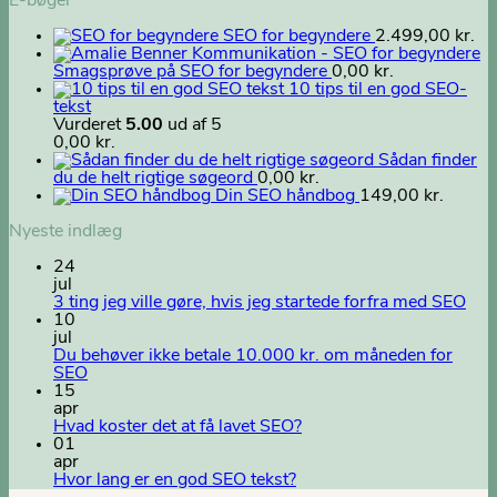
E-bøger
SEO for begyndere
2.499,00
kr.
Smagsprøve på SEO for begyndere
0,00
kr.
10 tips til en god SEO-
tekst
Vurderet
5.00
ud af 5
0,00
kr.
Sådan finder
du de helt rigtige søgeord
0,00
kr.
Din SEO håndbog
149,00
kr.
Nyeste indlæg
24
jul
3 ting jeg ville gøre, hvis jeg startede forfra med SEO
10
jul
Du behøver ikke betale 10.000 kr. om måneden for
SEO
15
apr
Hvad koster det at få lavet SEO?
01
apr
Hvor lang er en god SEO tekst?