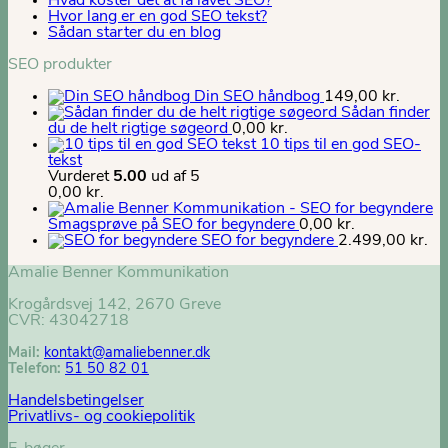
Hvad koster det at få lavet SEO?
Hvor lang er en god SEO tekst?
Sådan starter du en blog
SEO produkter
Din SEO håndbog
149,00
kr.
Sådan finder
du de helt rigtige søgeord
0,00
kr.
10 tips til en god SEO-
tekst
Vurderet
5.00
ud af 5
0,00
kr.
Smagsprøve på SEO for begyndere
0,00
kr.
SEO for begyndere
2.499,00
kr.
Amalie Benner Kommunikation
Krogårdsvej 142, 2670 Greve
CVR: 43042718
Mail:
kontakt@
amaliebenner.dk
Telefon:
51 50 82 01
Handelsbetingelser
Privatlivs- og cookiepolitik