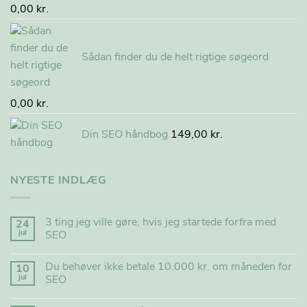
Vurderet
0,00
kr.
5.00
ud af
5
Sådan finder du de helt rigtige søgeord
0,00
kr.
Din SEO håndbog
149,00
kr.
NYESTE INDLÆG
3 ting jeg ville gøre, hvis jeg startede forfra med
24
jul
SEO
Du behøver ikke betale 10.000 kr. om måneden for
10
jul
SEO