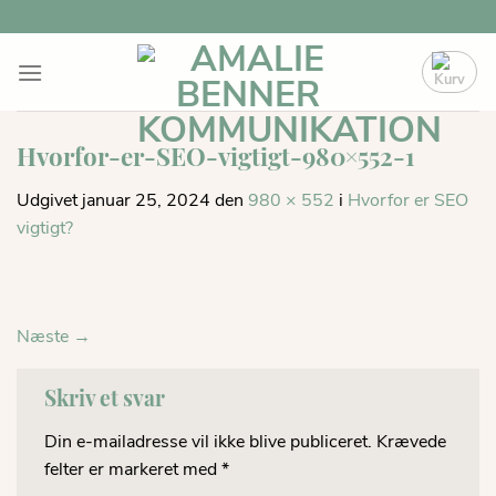
Fortsæt
til
indhold
Hvorfor-er-SEO-vigtigt-980×552-1
Udgivet
januar 25, 2024
den
980 × 552
i
Hvorfor er SEO
vigtigt?
Næste
→
Skriv et svar
Din e-mailadresse vil ikke blive publiceret.
Krævede
felter er markeret med
*