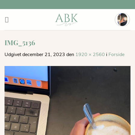
Fortsæt
til
indhold
IMG_5136
Udgivet
december 21, 2023
den
1920 × 2560
i
Forside