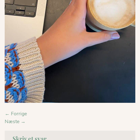
←
Forrige
Næste
→
Skriv et svar