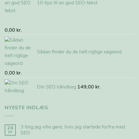
10 tips til en god SEO-tekst
Vurderet
0,00
kr.
5.00
ud af 5
Sådan finder du de helt rigtige søgeord
0,00
kr.
Din SEO håndbog
149,00
kr.
NYESTE INDLÆG
3 ting jeg ville gøre, hvis jeg startede forfra med
24
jul
SEO