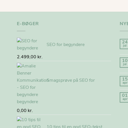
E-BØGER
NY
24
SEO for begyndere
jul
2.499,00
kr.
10
jul
15
Smagsprøve på SEO for
apr
01
apr
begyndere
0,00
kr.
10 tips til en god SEO-tekst