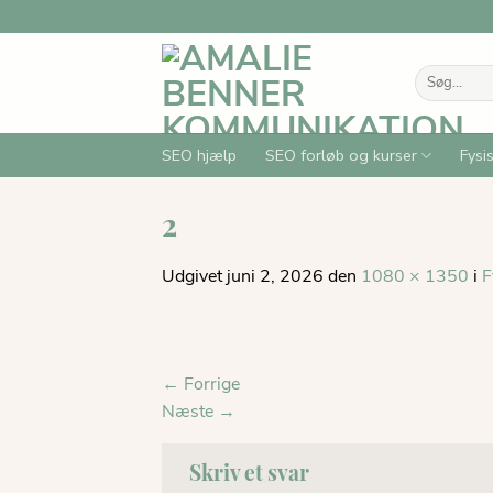
Fortsæt
til
indhold
Søg
efter:
SEO hjælp
SEO forløb og kurser
Fysi
2
Udgivet
juni 2, 2026
den
1080 × 1350
i
F
←
Forrige
Næste
→
Skriv et svar