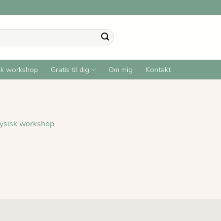
sk workshop
Gratis til dig
Om mig
Kontakt
ysisk workshop