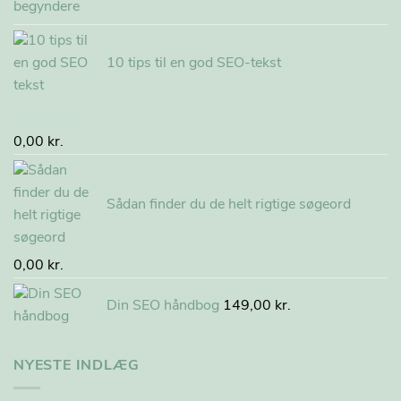
10 tips til en god SEO-tekst
Vurderet
0,00
kr.
5.00
ud af
5
Sådan finder du de helt rigtige søgeord
0,00
kr.
Din SEO håndbog
149,00
kr.
NYESTE INDLÆG