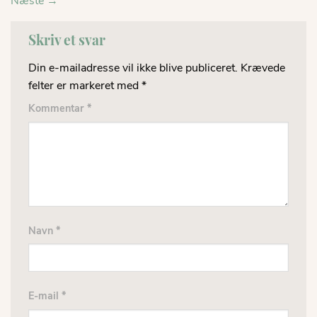
Næste
→
Skriv et svar
Din e-mailadresse vil ikke blive publiceret.
Krævede
felter er markeret med
*
Kommentar
*
Navn
*
E-mail
*