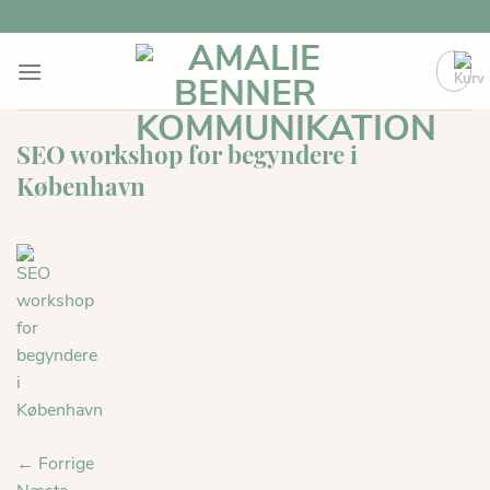
Fortsæt
til
indhold
SEO workshop for begyndere i
København
←
Forrige