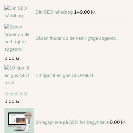
Din SEO håndbog
149,00
kr.
Sådan finder du de helt rigtige søgeord
0,00
kr.
10 tips til en god SEO-tekst
Vurderet
0,00
kr.
5.00
ud af
5
Smagsprøve på SEO for begyndere
0,00
kr.