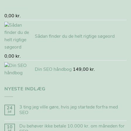
Vurderet
0,00
kr.
5.00
ud af
5
Sådan finder du de helt rigtige søgeord
0,00
kr.
Din SEO håndbog
149,00
kr.
NYESTE INDLÆG
3 ting jeg ville gøre, hvis jeg startede forfra med
24
jul
SEO
Du behøver ikke betale 10.000 kr. om måneden for
10
jul