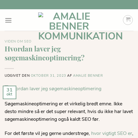
Fortsæt
til
indhold
VIDEN OM SEO
Hvordan laver jeg
søgemaskineoptimering?
UDGIVET DEN
OKTOBER 31, 2023
AF
AMALIE BENNER
31
okt
Søgemaskineoptimering er et virkelig bredt emne. Ikke
desto mindre så er det super relevant, hvis du ikke har lavet
søgemaskineoptimering også kaldt SEO før.
For det første vil jeg gerne understrege,
hvor vigtigt SEO er
,