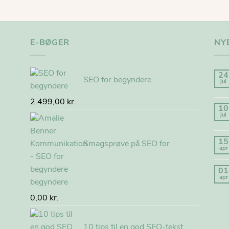
E-BØGER
NY
24
SEO for begyndere
jul
2.499,00
kr.
10
jul
15
Smagsprøve på SEO for
apr
01
apr
begyndere
0,00
kr.
10 tips til en god SEO-tekst