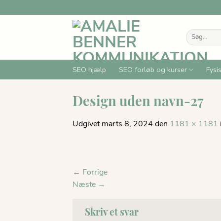
Fortsæt
til
indhold
Søg
efter:
SEO hjælp
SEO forløb og kurser
Fysi
Design uden navn-27
Udgivet
marts 8, 2024
den
1181 × 1181
←
Forrige
Næste
→
Skriv et svar