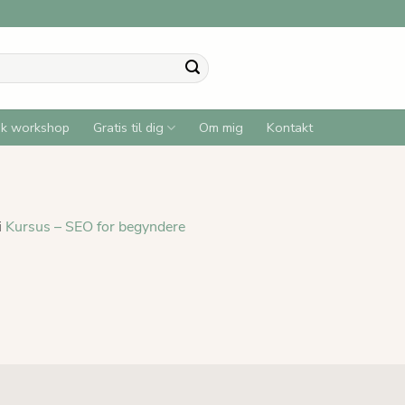
sk workshop
Gratis til dig
Om mig
Kontakt
i
Kursus – SEO for begyndere