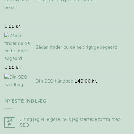
10 tips til en god SEO-tekst
Vurderet
0,00
kr.
5.00
ud af
5
Sådan finder du de helt rigtige søgeord
0,00
kr.
Din SEO håndbog
149,00
kr.
NYESTE INDLÆG
3 ting jeg ville gøre, hvis jeg startede forfra med
24
jul
SEO