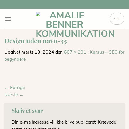
Fortsæt
til
indhold
Design uden navn-33
Udgivet
marts 13, 2024
den
607 × 231
i
Kursus – SEO for
begyndere
←
Forrige
Næste
→
Skriv et svar
Din e-mailadresse vil ikke blive publiceret.
Krævede