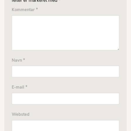
felter er markeret med
*
Kommentar
*
Navn
*
E-mail
*
Websted